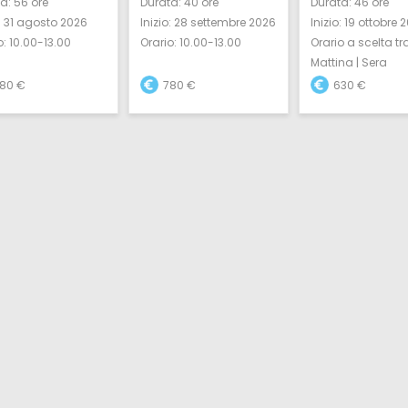
a:
56 ore
Durata:
40 ore
Durata:
46 ore
:
31 agosto 2026
Inizio:
28 settembre 2026
Inizio:
19 ottobre 
o:
10.00-13.00
Orario:
10.00-13.00
Orario a scelta tr
Mattina | Sera
80 €
780 €
630 €