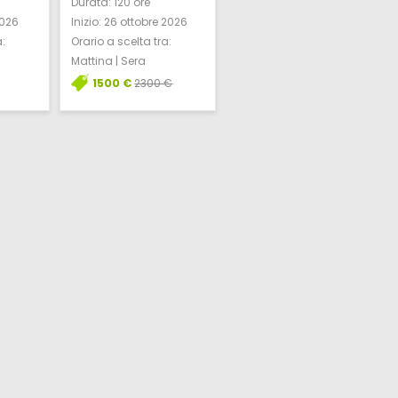
Durata:
120 ore
2026
Inizio:
26 ottobre 2026
a:
Orario a scelta tra:
Mattina | Sera
1500 €
2300 €