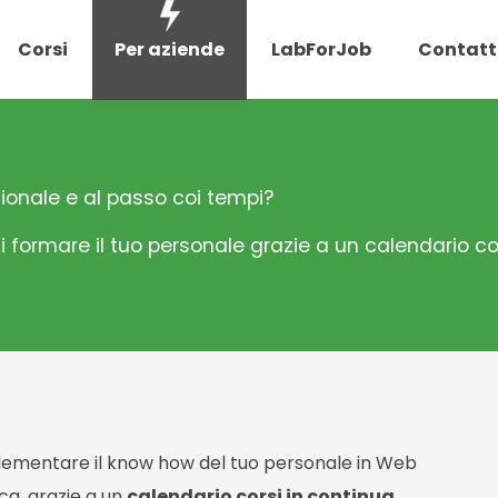
Corsi
Per aziende
LabForJob
Contatt
ionale e al passo coi tempi?
 formare il tuo personale grazie a un calendario co
plementare il know how del tuo personale in Web
a, grazie a un
calendario corsi in continua