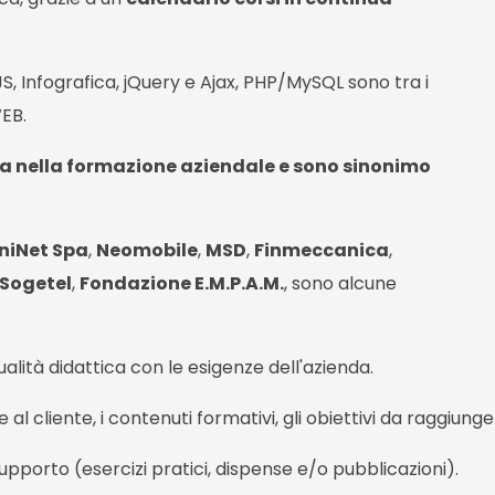
 Infografica, jQuery e Ajax, PHP/MySQL sono tra i
WEB.
a nella formazione aziendale e sono sinonimo
niNet Spa
,
Neomobile
,
MSD
,
Finmeccanica
,
Sogetel
,
Fondazione E.M.P.A.M.
, sono alcune
alità didattica con le esigenze dell'azienda.
al cliente, i contenuti formativi, gli obiettivi da raggiunge
supporto (esercizi pratici, dispense e/o pubblicazioni).